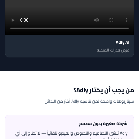
Adly AI
عرض قدرات المنصة
من يجب أن يختار Adly؟
سيناريوهات واضحة لمن تناسبه Adly أكثر من البدائل
شركة صغيرة بدون مصمم
Adly تُنشئ التصاميم والنصوص والفيديو تلقائياً — لا تحتاج إلى أي