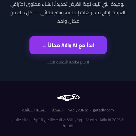
الوحيدة التي بُنيت لهذا الغرض تحديداً: إنشاء محتوى احترافي
بالعربية، إنتاج فيديوهات إعلانية، ونشر تلقائي — كل ذلك من
مكان واحد.
ابدأ مع Adly AI مجاناً ←
لا يلزم بطاقة ائتمانية للبدء
getadly.com
·
ما هو Adly؟
·
الأسعار
·
الأسئلة الشائعة
© 2026 Adly AI · منصة تسويق بالذكاء الاصطناعي للشركات والوكالات
العربية