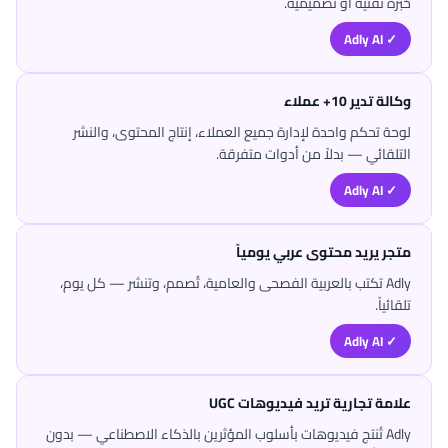
خبرة تقنية أو تصميمية.
✓ Adly AI
وكالة تدير 10+ عملاء
لوحة تحكم واحدة لإدارة جميع العملاء، إنتاج المحتوى، والنشر
التلقائي — بدلاً من أدوات متفرقة.
✓ Adly AI
متجر يريد محتوى عربي يومياً
Adly تكتب بالعربية الفصحى والعامية، تُصمم، وتنشر — كل يوم،
تلقائياً.
✓ Adly AI
علامة تجارية تريد فيديوهات UGC
Adly تُنتج فيديوهات بأسلوب المؤثرين بالذكاء الاصطناعي — بدون