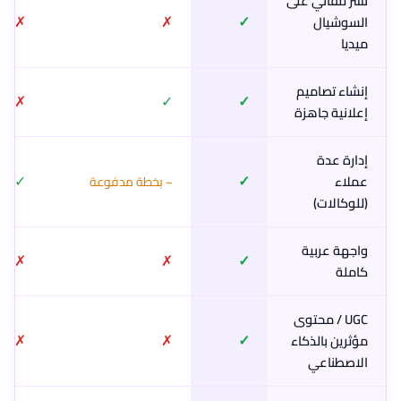
نشر تلقائي على
✗
✗
✓
السوشيال
ميديا
إنشاء تصاميم
✗
✓
✓
إعلانية جاهزة
إدارة عدة
✓
✓
عملاء
~ بخطة مدفوعة
(للوكالات)
واجهة عربية
✗
✗
✓
كاملة
UGC / محتوى
✗
✗
✓
مؤثرين بالذكاء
الاصطناعي