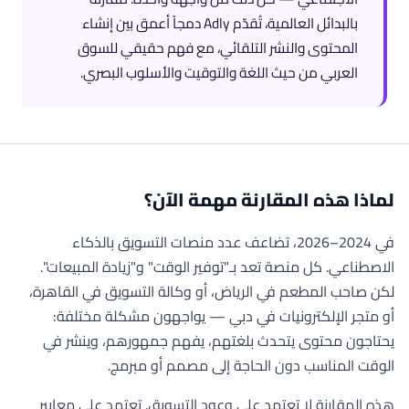
بالبدائل العالمية، تُقدّم Adly دمجاً أعمق بين إنشاء
المحتوى والنشر التلقائي، مع فهم حقيقي للسوق
العربي من حيث اللغة والتوقيت والأسلوب البصري.
لماذا هذه المقارنة مهمة الآن؟
في 2024–2026، تضاعف عدد منصات التسويق بالذكاء
الاصطناعي. كل منصة تعد بـ"توفير الوقت" و"زيادة المبيعات".
لكن صاحب المطعم في الرياض، أو وكالة التسويق في القاهرة،
أو متجر الإلكترونيات في دبي — يواجهون مشكلة مختلفة:
يحتاجون محتوى يتحدث بلغتهم، يفهم جمهورهم، وينشر في
الوقت المناسب دون الحاجة إلى مصمم أو مبرمج.
هذه المقارنة لا تعتمد على وعود التسويق. تعتمد على معايير