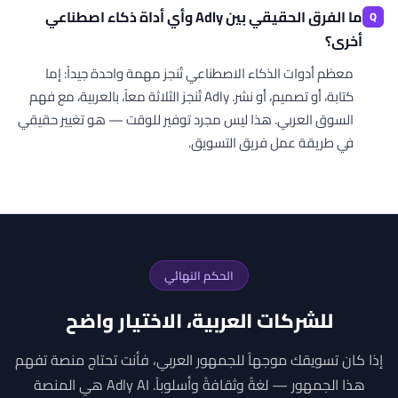
ما الفرق الحقيقي بين Adly وأي أداة ذكاء اصطناعي
أخرى؟
معظم أدوات الذكاء الاصطناعي تُنجز مهمة واحدة جيداً: إما
كتابة، أو تصميم، أو نشر. Adly تُنجز الثلاثة معاً، بالعربية، مع فهم
السوق العربي. هذا ليس مجرد توفير للوقت — هو تغيير حقيقي
في طريقة عمل فريق التسويق.
الحكم النهائي
للشركات العربية، الاختيار واضح
إذا كان تسويقك موجهاً للجمهور العربي، فأنت تحتاج منصة تفهم
هذا الجمهور — لغةً وثقافةً وأسلوباً. Adly AI هي المنصة