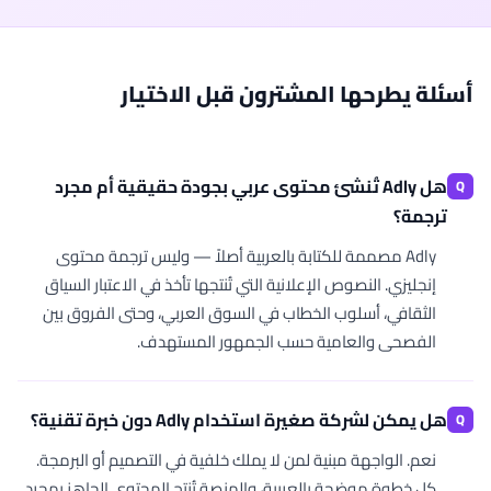
أسئلة يطرحها المشترون قبل الاختيار
هل Adly تُنشئ محتوى عربي بجودة حقيقية أم مجرد
ترجمة؟
Adly مصممة للكتابة بالعربية أصلاً — وليس ترجمة محتوى
إنجليزي. النصوص الإعلانية التي تُنتجها تأخذ في الاعتبار السياق
الثقافي، أسلوب الخطاب في السوق العربي، وحتى الفروق بين
الفصحى والعامية حسب الجمهور المستهدف.
هل يمكن لشركة صغيرة استخدام Adly دون خبرة تقنية؟
نعم. الواجهة مبنية لمن لا يملك خلفية في التصميم أو البرمجة.
كل خطوة موضحة بالعربية، والمنصة تُنتج المحتوى الجاهز بمجرد