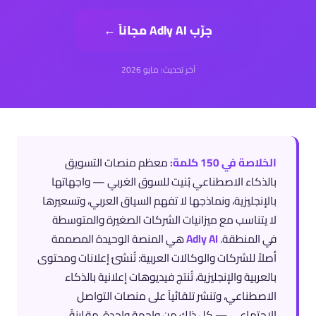
جرّب Adly AI مجاناً ←
آخر تحديث: مايو 2026
الخلاصة في 150 كلمة:
معظم منصات التسويق
بالذكاء الاصطناعي بُنيت للسوق الغربي — واجهاتها
بالإنجليزية، ونماذجها لا تفهم السياق العربي، وتسعيرها
لا يتناسب مع ميزانيات الشركات الصغيرة والمتوسطة
في المنطقة.
Adly AI
هي المنصة الوحيدة المصممة
أصلاً للشركات والوكالات العربية: تُنشئ إعلانات ومحتوى
بالعربية والإنجليزية، تُنتج فيديوهات إعلانية بالذكاء
الاصطناعي، وتنشر تلقائياً على منصات التواصل
الاجتماعي — كل ذلك من واجهة واحدة. مقارنةً