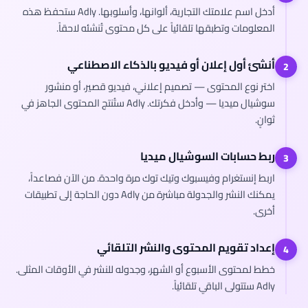
أدخل اسم علامتك التجارية، ألوانها، وأسلوبها. Adly ستحفظ هذه
المعلومات وتطبقها تلقائياً على كل محتوى تُنشئه لاحقاً.
أنشئ أول إعلان أو فيديو بالذكاء الاصطناعي
2
اختر نوع المحتوى — تصميم إعلاني، فيديو قصير، أو منشور
سوشيال ميديا — وأدخل فكرتك. Adly ستُنتج المحتوى الجاهز في
ثوانٍ.
ربط حسابات السوشيال ميديا
3
اربط إنستغرام وفيسبوك وتيك توك مرة واحدة. من الآن فصاعداً،
يمكنك النشر والجدولة مباشرة من Adly دون الحاجة إلى تطبيقات
أخرى.
إعداد تقويم المحتوى والنشر التلقائي
4
خطط لمحتوى الأسبوع أو الشهر، وجدوله للنشر في الأوقات المثلى.
Adly ستتولى الباقي تلقائياً.