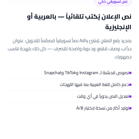
نص تسويقي ذكي
نص الإعلان يُكتب تلقائياً — بالعربية أو
الإنجليزية
بمجرد رفع المنتج، يُنشئ Adly نصاً تسويقياً مُصمَّماً للتحويل: عنوان
جذّاب، وصف مُقنع، ودعوة واضحة للتصرف — كل ذلك بلهجة تناسب
جمهورك.
نصوص مُحسَّنة لـ Instagram وTikTok وSnapchat
دعم كامل للغة العربية بما فيها اللهجات
تعديل النص يدوياً في أي وقت
توليد أكثر من نسخة لاختبار A/B