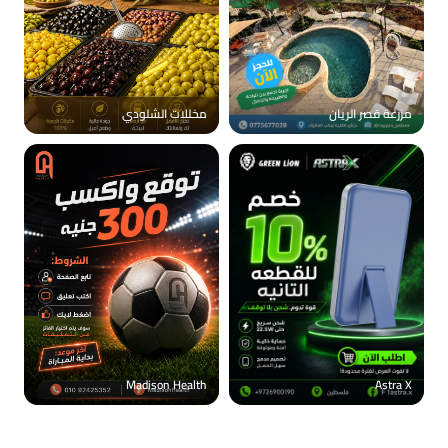
مزرعة قصر الريان
مخللات الشلودي
Madison Health
Astra X