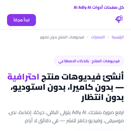
كل صفحات أدوات AI Adly AI
ابدأ مجاناً
الرئيسية
/
المميزات
/
فيديوهات المنتج بدون تصوير
فيديوهات المنتج · بالذكاء الاصطناعي
أنشئ فيديوهات منتج
احترافية
— بدون كاميرا، بدون استوديو،
بدون انتظار
ارفع صورة منتجك. Adly AI يتولى الباقي: حركة، إضاءة، نص،
موسيقى، وفيديو جاهز للنشر — في دقائق لا أيام.