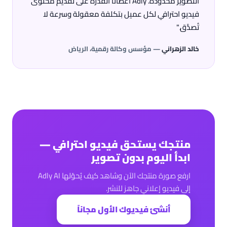
التصوير محدودة. Adly أعطانا القدرة على تقديم محتوى
فيديو احترافي لكل عميل بتكلفة معقولة وسرعة لا
تُصدَّق."
خالد الزهراني
— مؤسس وكالة رقمية، الرياض
منتجك يستحق فيديو احترافي —
ابدأ اليوم بدون تصوير
ارفع صورة منتجك الآن وشاهد كيف يُحوّلها Adly AI
إلى فيديو إعلاني جاهز للنشر.
أنشئ فيديوك الأول مجاناً