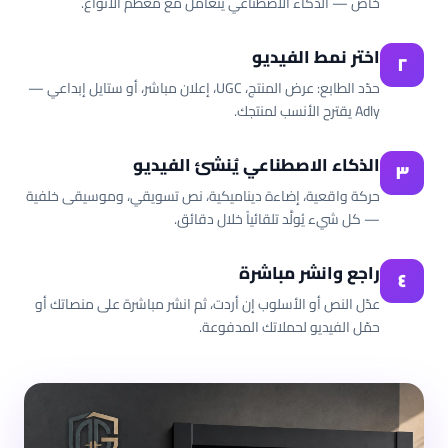
خاص — الذكاء الاصطناعي يتعامل مع معظم الأنواع.
اختر نمط الفيديو
٢
حدّد الطابع: عرض المنتج، UGC، إعلان مباشر، أو ستايل إبداعي —
Adly يقترح الأنسب لمنتجك.
الذكاء الاصطناعي يُنشئ الفيديو
٣
حركة واقعية، إضاءة ديناميكية، نص تسويقي، وموسيقى خلفية
— كل شيء يُولَّد تلقائياً خلال دقائق.
راجع وانشر مباشرة
٤
عدّل النص أو الأسلوب إن أردت، ثم انشر مباشرة على منصاتك أو
حمّل الفيديو لحملاتك المدفوعة.