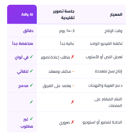
جلسة تصوير
المعيار
Adly AI
تقليدية
وقت الإنتاج
3–14 يوم
دقائق
تكلفة الفيديو الواحد
عالية جداً
منخفضة جداً
✓
✗
تعديل النص أو الأسلوب
يتطلب إعادة تصوير
في ثوانٍ
✓
~
إنتاج نسخ متعددة
مكلف ومعقد
تلقائي
✓
~
دعم العربية واللهجات
يعتمد على الفريق
مدمج
النشر المباشر على
✓
✗
المنصات
✓
غير
✗
الحاجة لمصور أو استوديو
ضروري
مطلوب