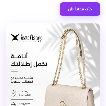
جرّب مجاناً الآن