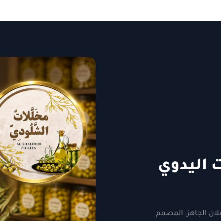
ت اليدوي
علان الجاهز. المصمم