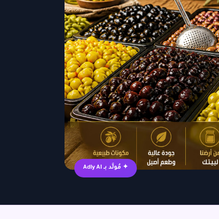
✦ مُولَّد بـ Adly AI