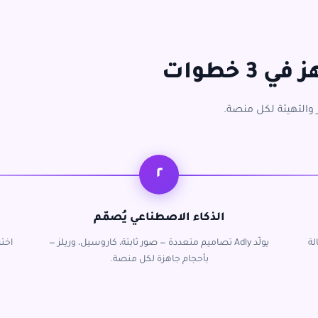
 خطوات
٢
الذكاء الاصطناعي يُصمّم
لة
يولّد Adly تصاميم متعددة — صور ثابتة، كاروسيل، وريلز —
اخت
بأحجام جاهزة لكل منصة.