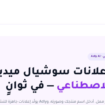
Adl
لانات سوشيال ميديا
لاصطناعي
— في ثوانٍ
لا مصمم، لا انتظار، لا تكرار ممل. أدخل اسم منتجك وصورته، وAdly يولّد إعلان