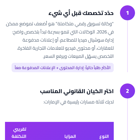
1
حدّد تخصصك قبل أي شيء
"وكالة تسويق رقمي متكاملة" هو أضعف تموضع ممكن
في 2026. الوكالات التي تنمو بسرعة تبدأ بتخصص واضح:
إدارة سوشيال ميديا للمطاعم، أو إعلانات مدفوعة
للعقارات، أو محتوى فيديو للعلامات التجارية الفاخرة.
التخصص يسهّل المبيعات ويرفع السعر.
الأكثر طلباً حالياً: إدارة المحتوى + الإعلانات المدفوعة معاً
2
اختر الكيان القانوني المناسب
لديك ثلاثة مسارات رئيسية في الإمارات:
تقريبي
النوع
المزايا
التكلفة