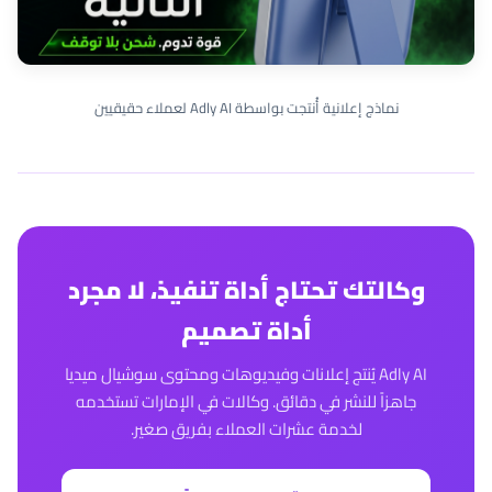
نماذج إعلانية أُنتجت بواسطة Adly AI لعملاء حقيقيين
وكالتك تحتاج أداة تنفيذ، لا مجرد
أداة تصميم
Adly AI يُنتج إعلانات وفيديوهات ومحتوى سوشيال ميديا
جاهزاً للنشر في دقائق. وكالات في الإمارات تستخدمه
لخدمة عشرات العملاء بفريق صغير.