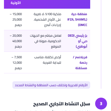
الأولية
منطقة حرة
ملكية 100%، لا ضريبة
15,000 –
(IFZA, SHAMS,
على الأرباح الشخصية،
25,000
DMCC)
إجراءات أسرع
درهم
برّ رئيسي (DED
تعامل مباشر مع الجهات
20,000 –
دبي أو
الحكومية، مرونة في
40,000
أبوظبي)
الموقع
درهم
فريلانسر /
أرخص تكلفة، مناسب
7,500 –
رخصة
للبداية الفردية
12,000
مستقلة
درهم
الأرقام تقديرية وتختلف حسب المنطقة والنشاط المحدد
3
سجّل النشاط التجاري الصحيح