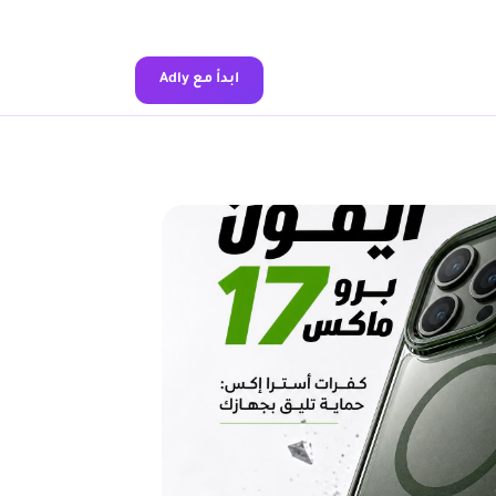
ابدأ مع Adly