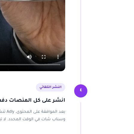
النشر التلقائي
٤
انشر على كل المنصات دفع
بعد ا
وسناب شات في الوقت المحدد. لا تبد