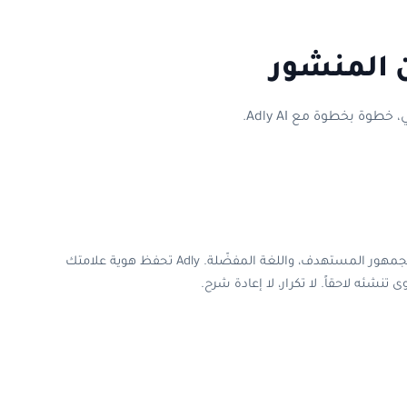
ن المنشور
وة بخطوة مع Adly AI.
أدخل اسم مشروعك، نوع النشاط، الجمهور المستهدف، واللغة المفضّلة. Adly تحفظ هوية علامتك
ى تنشئه لاحقاً. لا تكرار، لا إعادة شرح.