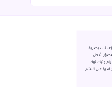
طناعي يعني استخدام منصة مثل Adly AI لإنشاء إعلانات بصرية،
صوّر. تُدخل
رام وتيك توك
 قدرة على النشر