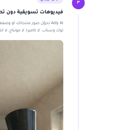
٣
فيديوهات تسويقية دون تص
Adly AI تحوّل صور منتجاتك أو 
توك وسناب. لا كاميرا، لا مونتاج، لا انت