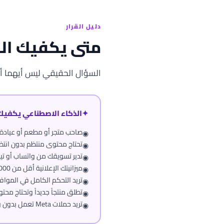
دليل القرار
متى يكفيك الذ
السؤال الحقيقي ليس أيهما أ
✦
الذكاء الاصطناعي يكفيك 
صاحب متجر أو مطعم أو عيادة 
◉
تحتاج محتوى منتظم بدون انتظ
◉
تدير تسويقك من واتساب أو تيلي
◉
ميزانيتك الإعلانية أقل من 5000 دولار شهرياً
◉
تريد التحكم الكامل في المواف
◉
تطلق منتجاً جديداً وتحتاج مح
◉
تريد حملات Meta تعمل بدون وسيط
◉