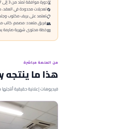
دورة موافقة تمتد من 3 إلى 7 أيام عمل لكل قطعة
⏳
تعديلات محدودة في العقد، 
🔄
تعتمد على بريف مكتوب وجلس
📋
فريق متعدد: مصمم، كاتب مح
👥
خطة محتوى شهرية صارمة يص
📅
من المنصة مباشرة
هذا ما ينتجه Adly بدلاً عن الوكالة
فيديوهات إعلانية حقيقية أنتجتها منصة Adly AI لعملاء فعليين. اضغط