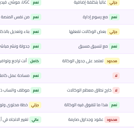
غالباً بتكلفة إضافية
UGC، موشن، فيديو منتج، شخصيات متحركة
جزئي
نعم
مع رسوم إدارة
من نفس المنصة م
نعم
نعم
بعض الوكالات تفعلها
بناء وتعديل بالذكاء
جزئي
نعم
مع تنسيق مسبق
جدولة ونشر مباشر
نعم
نعم
تعتمد على جدول الوكالة
أنت تراجع وتواف
محدود
كامل
مساحة عمل كاملة 
لا
نعم
خارج نطاق معظم الوكالات
موظف واتساب ذكي
لا
نعم
هذا ما تتفوق فيه الوكالة
خطة محتوى وتوليد
نعم
جزئي
عقود وجداول صارمة
تغيير الاتجاه في 
محدود
عالي