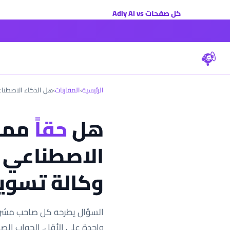
كل صفحات Adly AI vs
الرئيسية
›
المقارنات
›
هل الذكاء الاصطنا
هل
حقاً
ممكن
الاصطناعي 
وكالة تسوي
السؤال يطرحه كل صاحب مشروع
واحدة على الأقل. الجواب الص