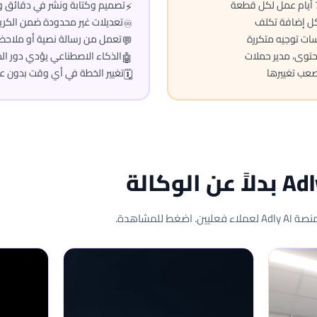
تصميم وكتابة ونشر في دقائق و
⚡
كل إضافة تكلف
تعديلات غير محدودة ضمن الكري
♾️
ات توجيه متكررة
تعمل من رسالة نصية أو ملاحظة
💬
توى، مدير حملات
الذكاء الاصطناعي يؤدي دور ال
🤖
عب تغييرها
تغيير الخطة في أي وقت بدون ع
🗓️
 للمشاهدة.