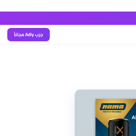
جرب Adly مجاناً