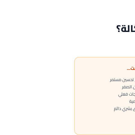
لة؟
ت...
اج تحسين مستمر
ن الصفر
جات فعلي
مية
ق بشري دائم