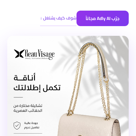
جرّب Adly AI مجاناً
شوف كيف يشتغل ↓