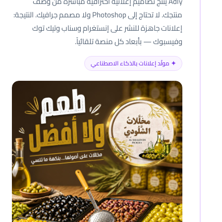
Adly يُنتج تصاميم إعلانية احترافية مباشرة من وصف
منتجك. لا تحتاج إلى Photoshop ولا مصمم جرافيك. النتيجة:
إعلانات جاهزة للنشر على إنستغرام وسناب وتيك توك
وفيسبوك — بأبعاد كل منصة تلقائياً.
✦ مولّد إعلانات بالذكاء الاصطناعي