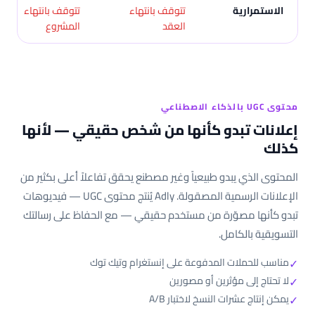
الاستمرارية
تتوقف بانتهاء
تتوقف بانتهاء
العقد
المشروع
محتوى UGC بالذكاء الاصطناعي
إعلانات تبدو كأنها من شخص حقيقي — لأنها
كذلك
المحتوى الذي يبدو طبيعياً وغير مصطنع يحقق تفاعلاً أعلى بكثير من
الإعلانات الرسمية المصقولة. Adly يُنتج محتوى UGC — فيديوهات
تبدو كأنها مصوّرة من مستخدم حقيقي — مع الحفاظ على رسالتك
التسويقية بالكامل.
✓
مناسب للحملات المدفوعة على إنستغرام وتيك توك
✓
لا تحتاج إلى مؤثرين أو مصورين
✓
يمكن إنتاج عشرات النسخ لاختبار A/B