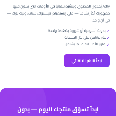
Adly يُجدول المحتوى وينشره تلقائياً في الأوقات التي يكون فيها
جمهورك أكثر نشاطاً — على إنستغرام، فيسبوك، سناب، وتيك توك —
في آنٍ واحد.
✓
جدولة أسبوعية أو شهرية بضغطة واحدة
✓
نشر متزامن على كل المنصات
✓
تقارير الأداء لتعرف ما يشتغل
ابدأ النشر التلقائي
ابدأ تسوّق منتجك اليوم — بدون