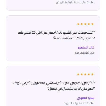
صاحبة متجر عناية بالبشرة، الرياض
★★★★★
"الفيديوهات اللي يُنتجها Adly أحسن من اللي كنا ندفع عليه
لمصور. والتكلفة مختلفة تماماً."
خالد المنصور
مدير مطعم، جدة
★★★★★
"أكثر شيء أعجبني هو النشر التلقائي. المحتوى ينشر في الوقت
الصح حتى لو أنا مشغول في العمل."
سارة العتيبي
صاحبة علامة أزياء، الكويت