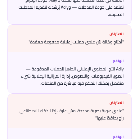
الأمثلة في هذه الصفحة كلها مُنتجة بـ Adly. جودة الإخراج
تعتمد على جودة المدخلات — وAdly يُرشدك لتقديم المدخلات
الصحيحة.
الاعتراض
"أحتاج وكالة لأن عندي حملات إعلانية مدفوعة معقدة"
الواقع
Adly يُنتج المحتوى الإعلاني الجاهز للحملات المدفوعة —
الصور، الفيديوهات، والنصوص. إدارة الميزانية الإعلانية شيء
منفصل يمكنك التحكم فيه مباشرة من المنصات.
الاعتراض
"عندي هوية بصرية محددة، مش عارف إذا الذكاء الاصطناعي
راح يحافظ عليها"
الواقع