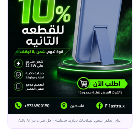
إنتاج إبداعي متنوع لعلامات تجارية مختلفة — كل شيء من Adly AI