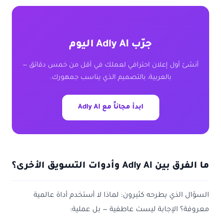
جرّب Adly AI اليوم
أنشئ أول إعلان احترافي لعملك في أقل من خمس دقائق —
بالعربية، بالتصميم الذي يناسب جمهورك.
ابدأ مجاناً مع Adly AI
ما الفرق بين Adly AI وأدوات التسويق الأخرى؟
السؤال الذي يطرحه كثيرون: لماذا لا أستخدم أداة عالمية
معروفة؟ الإجابة ليست عاطفية — بل عملية: