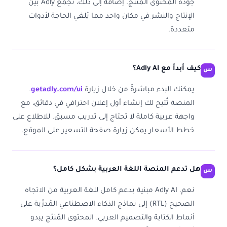
جودة المحتوى المُنتَج. إضافةً إلى ذلك، تجمع Adly بين
الإنتاج والنشر في مكان واحد مما يُلغي الحاجة لأدوات
متعددة.
كيف أبدأ مع Adly AI؟
يمكنك البدء مباشرةً من خلال زيارة
getadly.com/ui
.
المنصة تُتيح لك إنشاء أول إعلان احترافي في دقائق، مع
واجهة عربية كاملة لا تحتاج إلى تدريب مسبق. للاطلاع على
خطط الأسعار يمكن زيارة صفحة التسعير على الموقع.
هل تدعم المنصة اللغة العربية بشكل كامل؟
نعم. Adly AI مبنية بدعم كامل للغة العربية من الاتجاه
الصحيح (RTL) إلى نماذج الذكاء الاصطناعي المُدرَّبة على
أنماط الكتابة والتصميم العربي. المحتوى المُنتَج يبدو