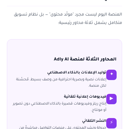
المنصة اليوم ليست مجرد "مولّد محتوى" — بل نظام تسويق
متكامل يشمل ثلاثة محاور رئيسية:
المحاور الثلاثة لمنصة Adly AI
توليد الإعلانات بالذكاء الاصطناعي
✦
إعلانات نصية وبصرية احترافية من وصف بسيط، مُحسَّنة
لكل منصة.
فيديوهات إعلانية تلقائية
▶
إنتاج ريلز وفيديوهات قصيرة بالذكاء الاصطناعي دون تصوير
أو مونتاج.
النشر التلقائي
⚡
جدولة ونشر المحتوى على منصات التواصل مباشرةً من