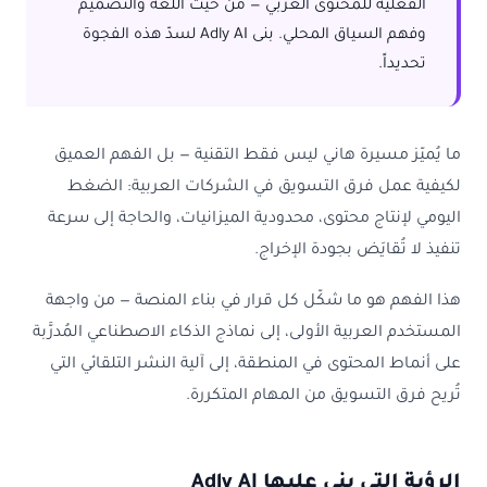
الفعلية للمحتوى العربي — من حيث اللغة والتصميم
وفهم السياق المحلي. بنى Adly AI لسدّ هذه الفجوة
تحديداً.
ما يُميّز مسيرة هاني ليس فقط التقنية — بل الفهم العميق
لكيفية عمل فرق التسويق في الشركات العربية: الضغط
اليومي لإنتاج محتوى، محدودية الميزانيات، والحاجة إلى سرعة
تنفيذ لا تُقايَض بجودة الإخراج.
هذا الفهم هو ما شكّل كل قرار في بناء المنصة — من واجهة
المستخدم العربية الأولى، إلى نماذج الذكاء الاصطناعي المُدرَّبة
على أنماط المحتوى في المنطقة، إلى آلية النشر التلقائي التي
تُريح فرق التسويق من المهام المتكررة.
الرؤية التي بنى عليها Adly AI