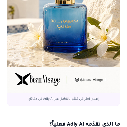
إعلان احترافي مُنتَج بالكامل عبر Adly AI في دقائق
ما الذي تقدّمه Adly AI فعلياً؟