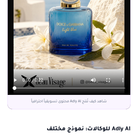
شاهد كيف تُنتج Adly AI محتوى تسويقياً احترافياً
Adly AI للوكالات: نموذج مختلف