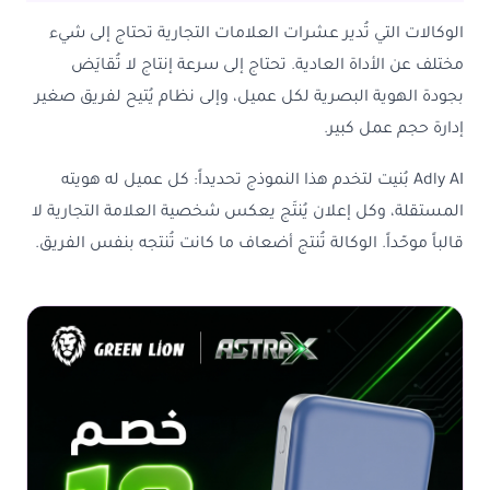
الوكالات التي تُدير عشرات العلامات التجارية تحتاج إلى شيء
مختلف عن الأداة العادية. تحتاج إلى سرعة إنتاج لا تُقايَض
بجودة الهوية البصرية لكل عميل، وإلى نظام يُتيح لفريق صغير
إدارة حجم عمل كبير.
Adly AI بُنيت لتخدم هذا النموذج تحديداً: كل عميل له هويته
المستقلة، وكل إعلان يُنتَج يعكس شخصية العلامة التجارية لا
قالباً موحّداً. الوكالة تُنتج أضعاف ما كانت تُنتجه بنفس الفريق.