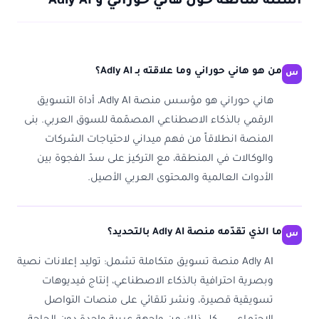
أسئلة شائعة حول هاني حوراني و Adly AI
من هو هاني حوراني وما علاقته بـ Adly AI؟
هاني حوراني هو مؤسس منصة Adly AI، أداة التسويق
الرقمي بالذكاء الاصطناعي المصمّمة للسوق العربي. بنى
المنصة انطلاقاً من فهم ميداني لاحتياجات الشركات
والوكالات في المنطقة، مع التركيز على سدّ الفجوة بين
الأدوات العالمية والمحتوى العربي الأصيل.
ما الذي تقدّمه منصة Adly AI بالتحديد؟
Adly AI منصة تسويق متكاملة تشمل: توليد إعلانات نصية
وبصرية احترافية بالذكاء الاصطناعي، إنتاج فيديوهات
تسويقية قصيرة، ونشر تلقائي على منصات التواصل