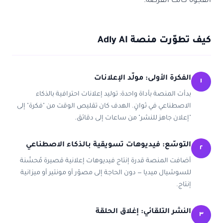
الفجوة كانت الفرصة.
كيف تطوّرت منصة Adly AI
الفكرة الأولى: مولّد الإعلانات
١
بدأت المنصة بأداة واحدة: توليد إعلانات احترافية بالذكاء
الاصطناعي في ثوانٍ. الهدف كان تقليص الوقت من "فكرة" إلى
"إعلان جاهز للنشر" من ساعات إلى دقائق.
التوسّع: فيديوهات تسويقية بالذكاء الاصطناعي
٢
أضافت المنصة قدرة إنتاج فيديوهات إعلانية قصيرة مُحسَّنة
للسوشيال ميديا — دون الحاجة إلى مصوّر أو مونتير أو ميزانية
إنتاج.
النشر التلقائي: إغلاق الحلقة
٣