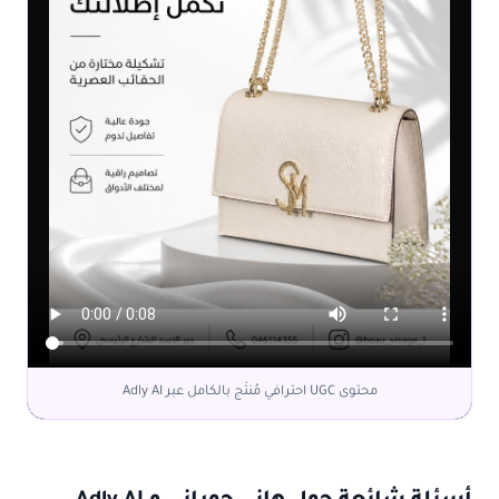
محتوى UGC احترافي مُنتَج بالكامل عبر Adly AI