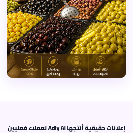
إعلانات حقيقية أنتجها Adly AI لعملاء فعليين