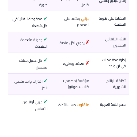
إنتاج فيديو إعلاني
كامل
صورة
✓
الحفاظ على هوية
جزئي
يعتمد على
محفوظة تلقائياً في
العلامة
المصمم
كل قطعة
✓
النشر التلقائي
جدولة متعددة
✗
يدوي لكل منصة
المجدوَل
المنصات
✓
إدارة عدة عملاء
كل عميل بملف
✗
معقد وبطيء
في آنٍ واحد
منفصل
✓
تكلفة الإنتاج
مرتفعة (مصمم +
اشتراك واحد يغطي
الشهرية
كاتب + مونتير)
الكل
✓
عربي أولاً من
دعم اللغة العربية
متفاوت
حسب الأداة
الأساس