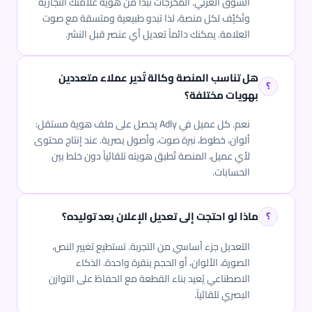
السوق العربي. المخرجات تبدأ من هوية علامتك التجارية
وتُكيَّف لكل منصة، لذا تبدو طبيعية ومتسقة مع صوت
العلامة. يمكنك دائماً تعديل أي عنصر قبل النشر.
هل تناسب المنصة وكالة تُدير عملاء متعددين
بهويات مختلفة؟
نعم. كل عميل في Adly يحصل على ملف هوية مستقل:
ألوان، خطوط، نبرة صوت، وأصول بصرية. عند إنتاج محتوى
لأي عميل، المنصة تُطبق هويته تلقائياً دون خلط بين
الحسابات.
ماذا لو احتجت إلى تعديل الإعلان بعد توليده؟
التعديل جزء أساسي من التجربة. تستطيع تغيير النص،
الصورة، الألوان، أو الحجم بنقرة واحدة. الذكاء
الاصطناعي يُعيد بناء القطعة مع الحفاظ على التوازن
البصري تلقائياً.