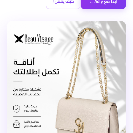
ابدأ مع Adly ←
كيف يعمل؟