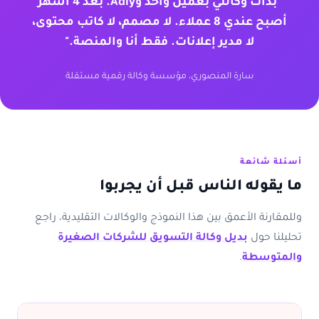
"بدأت وكالتي بعميل واحد وAdly. بعد 4 أشهر
أصبح عندي 8 عملاء. لا مصمم، لا كاتب محتوى،
لا مدير إعلانات. فقط أنا والمنصة."
سارة المنصوري، مؤسسة وكالة رقمية مستقلة
أسئلة شائعة
ما يقوله الناس قبل أن يجربوا
وللمقارنة الأعمق بين هذا النموذج والوكالات التقليدية، راجع
تحليلنا حول
بديل وكالة التسويق للشركات الصغيرة
والمتوسطة
.