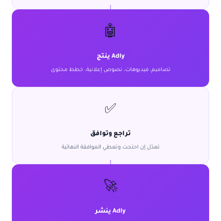
🤖
Adly ينتج
تصاميم، فيديوهات، نصوص إعلانية، خطط محتوى
✅
تراجع وتوافق
تعدّل إن احتجت وتعطي الموافقة النهائية
🚀
Adly ينشر