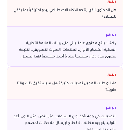
القلق
هل المحتوى الذي ينتجه الذكاء الاصطناعي يبدو احترافياً بما يكفي
للعملاء؟
الواقع
Adly لا ينتج محتوى عاماً. يبني على بيانات العلامة التجارية
الفعلية: الشعار، الألوان، المنتجات، الصوت التسويقي. النتيجة
محتوى يبدو وكأن مصمماً بشرياً أنتجه خصيصاً لهذا العميل.
القلق
ماذا لو طلب العميل تعديلات كثيرة؟ هل سيستغرق ذلك وقتاً
طويلاً؟
الواقع
التعديلات في Adly تأخذ ثوانٍ لا ساعات. غيّر النص، عدّل اللون، أعد
التوليد بتوجيه مختلف. لا تحتاج لإرسال ملاحظات لمصمم
والانتظار ليوم كامل.