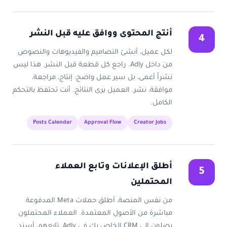
أنتج المحتوى ووافق عليه قبل النشر
4
لكل عميل، أنشئ التصاميم والفيديوهات والنصوص
من داخل Adly. راجع كل قطعة قبل النشر. هذا ليس
نشراً أعمى، بل سير عمل واضح: إنتاج، مراجعة،
موافقة، نشر. العميل يرى النتائج. أنت تحتفظ بالتحكم
الكامل.
Posts Calendar
Approval Flow
Creator Jobs
أطلق الإعلانات وتابع العملاء
5
المحتملين
من نفس المنصة، أطلق حملات Meta المدفوعة
مباشرة من الأصول المعتمدة. العملاء المحتملون
يصلون إلى CRM الخاص بك في Adly. تابعهم، أسند