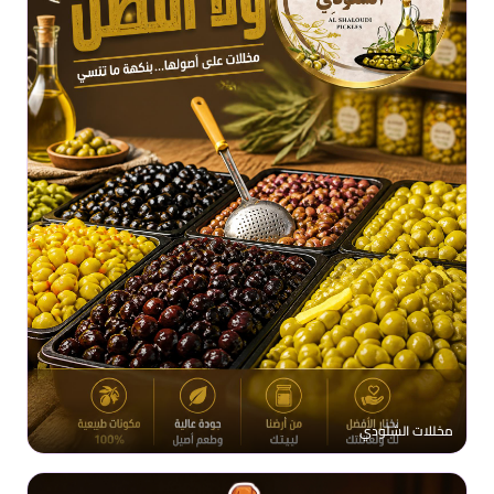
مخللات الشلودي