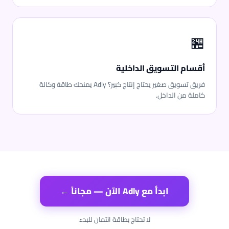
🏪
أقسام التسويق الداخلية
فريق تسويق صغير يحتاج إنتاج كبير؟ Adly يمنحك طاقة وكالة
كاملة من الداخل.
ابدأ مع Adly الآن — مجاناً ←
لا تحتاج بطاقة ائتمان للبدء