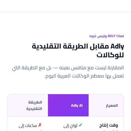
لماذا ADLY وليس غيره
Adly مقابل الطريقة التقليدية
للوكالات
المقارنة ليست مع منافس بعينه — بل مع الطريقة التي
تعمل بها معظم الوكالات العربية اليوم.
الطريقة
المعيار
Adly AI
التقليدية
✗
✓
وقت إنتاج
ثوانٍ إلى
ساعات إلى