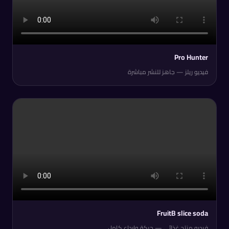
Pro Hunter
فيديو ريلز — جاهز للنشر مباشرة
FruitB slice soda
فيديو منتج غذائي — حركة وإبداع كامل