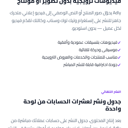
فيديوهات ترويجية بدون تصوير أو مونتاج
Adly يحوّل صور المنتج أو النص الوصفي إلى فيديو إعلاني متحرك
جاهز للنشر على إنستغرام وتيك توك وسناب. وكالتك تقدّم فيديو
لكل عميل — بدون استوديو.
فيديوهات بتنسيقات عمودية وأفقية
موسيقى وحركة تلقائية
مناسب للمنتجات والخدمات والعروض الترويجية
جودة احترافية قابلة للنشر المباشر
النشر التلقائي
جدوِل ونشر لعشرات الحسابات من لوحة
واحدة
بعد إنتاج المحتوى، جدوِل النشر على حسابات عملائك مباشرة من