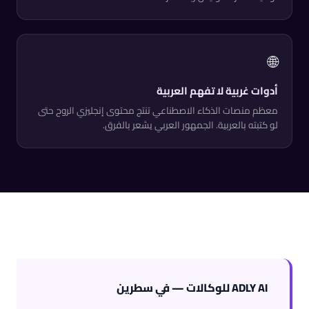
🌐
أدوات غربية لا تفهم العربية
معظم منصات الذكاء الاصطناعي تنتج محتوى إنجليزي الروح حتى
لو كتبته بالعربية. الجمهور العربي يشعر بالفرق.
ADLY AI للوكالات — في سطرين