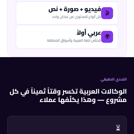
فيديو + صورة + نص
🎬
كل أنواع المحتوى من مكان واحد
عربي أولاً
🌍
مُحسَّن للغة العربية وأسواق المنطقة
التحدي الحقيقي
الوكالات العربية تخسر وقتاً ثميناً في كل
مشروع — وهذا يكلّفها عملاء
⏳