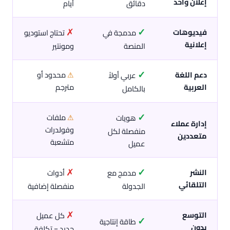
إعلان واحد
دقائق
أيام
✗
✓
فيديوهات
مدمجة في
تحتاج استوديو
إعلانية
المنصة
ومونتير
✓
دعم اللغة
محدود أو
عربي أولاً
⚠
العربية
مترجم
بالكامل
✓
ملفات
هويات
⚠
إدارة عملاء
وفولدرات
منفصلة لكل
متعددين
متشعبة
عميل
✗
✓
النشر
مدمج مع
أدوات
التلقائي
الجدولة
منفصلة إضافية
✗
التوسع
كل عميل
✓
طاقة إنتاجية
بدون
جديد = تكلفة