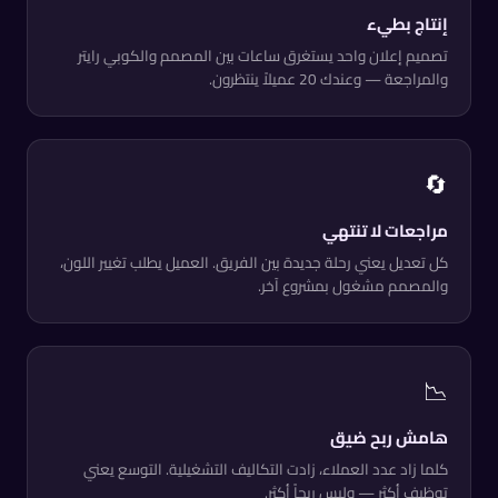
إنتاج بطيء
تصميم إعلان واحد يستغرق ساعات بين المصمم والكوبي رايتر
والمراجعة — وعندك 20 عميلاً ينتظرون.
🔄
مراجعات لا تنتهي
كل تعديل يعني رحلة جديدة بين الفريق. العميل يطلب تغيير اللون،
والمصمم مشغول بمشروع آخر.
📉
هامش ربح ضيق
كلما زاد عدد العملاء، زادت التكاليف التشغيلية. التوسع يعني
توظيف أكثر — وليس ربحاً أكثر.