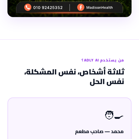
من يستخدم ADLY AI؟
ثلاثة أشخاص، نفس المشكلة،
نفس الحل
🧑‍🍳
محمد — صاحب مطعم