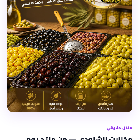
مثال حقيقي
مخللات الشلودي — من منتج يومي