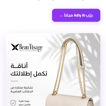
جرّب Adly AI مجاناً ←