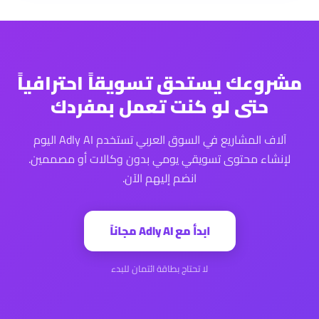
مشروعك يستحق تسويقاً احترافياً
حتى لو كنت تعمل بمفردك
آلاف المشاريع في السوق العربي تستخدم Adly AI اليوم
لإنشاء محتوى تسويقي يومي بدون وكالات أو مصممين.
انضم إليهم الآن.
ابدأ مع Adly AI مجاناً
لا تحتاج بطاقة ائتمان للبدء