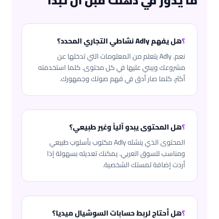
ما يدور في ذهنك قبل أن تبدأ
؟
هل يفهم Adly نشاطي التجاري المحدد؟
نعم. Adly يتعلم من المعلومات التي تدخلها عن
مشروعك ويبني عليها في كل محتوى. كلما استخدمته
أكثر، كلما صار أدق في فهم صوتك وجمهورك.
؟
هل المحتوى يبدو آلياً وغير طبيعي؟
المحتوى الذي ينشئه Adly مكتوب بأسلوب طبيعي
ومناسب للسوق العربي. يمكنك تعديله بسهولة إذا
أردت إضافة لمستك الشخصية.
؟
هل أحتاج لربط حسابات السوشيال ميديا؟