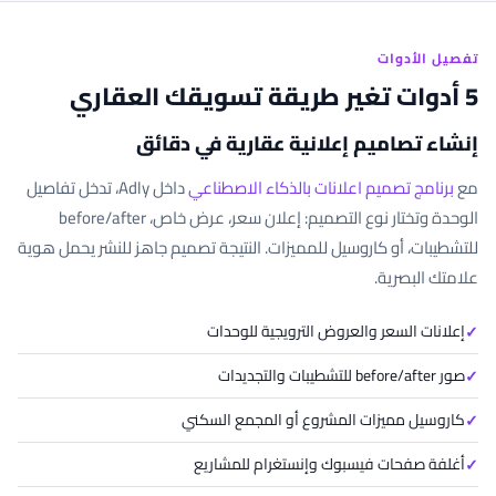
تفصيل الأدوات
5 أدوات تغير طريقة تسويقك العقاري
إنشاء تصاميم إعلانية عقارية في دقائق
مع
برنامج تصميم اعلانات بالذكاء الاصطناعي
داخل Adly، تدخل تفاصيل
الوحدة وتختار نوع التصميم: إعلان سعر، عرض خاص، before/after
للتشطيبات، أو كاروسيل للمميزات. النتيجة تصميم جاهز للنشر يحمل هوية
علامتك البصرية.
إعلانات السعر والعروض الترويجية للوحدات
صور before/after للتشطيبات والتجديدات
كاروسيل مميزات المشروع أو المجمع السكني
أغلفة صفحات فيسبوك وإنستغرام للمشاريع