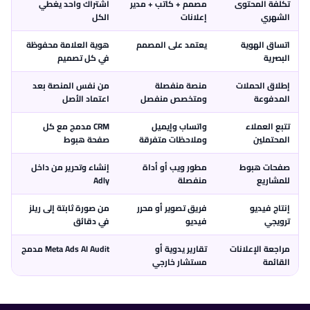
تكلفة المحتوى
مصمم + كاتب + مدير
اشتراك واحد يغطي
الشهري
إعلانات
الكل
اتساق الهوية
يعتمد على المصمم
هوية العلامة محفوظة
البصرية
في كل تصميم
إطلاق الحملات
منصة منفصلة
من نفس المنصة بعد
المدفوعة
ومتخصص منفصل
اعتماد الأصل
تتبع العملاء
واتساب وإيميل
CRM مدمج مع كل
المحتملين
وملاحظات متفرقة
صفحة هبوط
صفحات هبوط
مطور ويب أو أداة
إنشاء وتحرير من داخل
للمشاريع
منفصلة
Adly
إنتاج فيديو
فريق تصوير أو محرر
من صورة ثابتة إلى ريلز
ترويجي
فيديو
في دقائق
مراجعة الإعلانات
تقارير يدوية أو
Meta Ads AI Audit مدمج
القائمة
مستشار خارجي