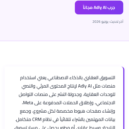
جرب Adly AI مجاناً
آخر تحديث: يونيو 2026
التسويق العقاري بالذكاء الاصطناعي يعني استخدام
منصات مثل Adly AI لإنتاج المحتوى المرئي والنصي
للوحدات العقارية، وجدولة النشر على منصات التواصل
الاجتماعي، وإطلاق الحملات المدفوعة على Meta،
وإنشاء صفحات هبوط مخصصة لكل مشروع، وجمع
بيانات المهتمين بالشراء تلقائياً في نظام CRM متكامل.
النتيجة: وسيط عقاري أو مطور يحصل على مسار تسويق