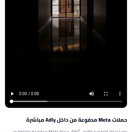
حملات Meta مدفوعة من داخل Adly مباشرة
بعد اعتماد التصميم والنص، أطلق حملة Meta مدفوعة مباشرة من