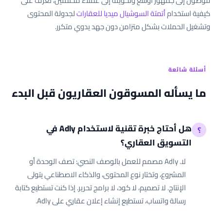
للوصول إلى جمهور أوسع وتحويله إلى عملاء محتملين، تعرف على
كيفية استخدام
أتمتة السوشيال ميديا للعقارات
لجدولة المحتوى
وتشغيل الحملات بشكل متزامن دون جهد يدوي متكرر.
أسئلة شائعة
ما يسأله المسوقون العقاريون قبل البدء
هل أحتاج خبرة تقنية لاستخدام Adly في
التسويق العقاري؟
لا. Adly مصمم للعمل بالوصف النصي: تصف الوحدة أو
المشروع، وتختار نوع المحتوى، والذكاء الاصطناعي يتولى
الإنتاج. لا تصميم، لا كود، لا برامج تحرير. إذا كنت تستطيع كتابة
رسالة واتساب، تستطيع إنشاء إعلان عقاري على Adly.