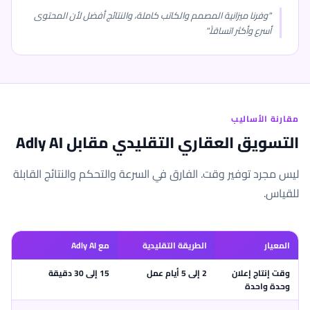
"وفرنا ميزانية المصمم والكاتب كاملة، والنتائج أفضل لأن المحتوى
أسرع وأكثر اتساقاً."
مقارنة الأساليب
التسويق العقاري التقليدي مقابل Adly AI
ليس مجرد توفير وقت. الفارق في السرعة والتحكم والنتائج القابلة
للقياس.
المعيار
الطريقة التقليدية
مع Adly AI
وقت إنتاج إعلان
2 إلى 5 أيام عمل
15 إلى 30 دقيقة
وحدة واحدة